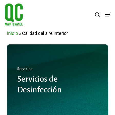
Skip
Menu
search
Men
to
main
content
Inicio
»
Calidad del aire interior
Servicios
Servicios
de
Desinfección