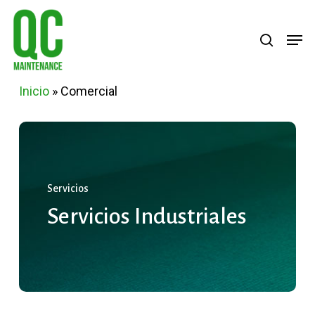
Skip
Menu
search
Men
to
main
content
Inicio
»
Comercial
Servicios
Servicios
Industriales