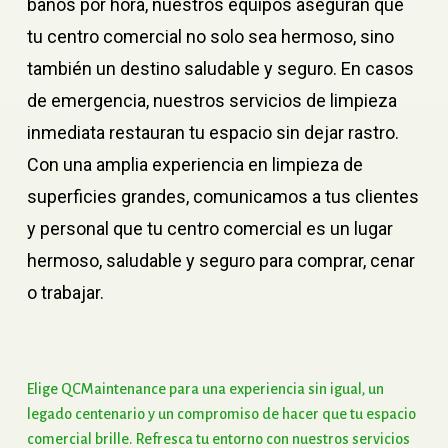
baños por hora, nuestros equipos aseguran que
tu centro comercial no solo sea hermoso, sino
también un destino saludable y seguro. En casos
de emergencia, nuestros servicios de limpieza
inmediata restauran tu espacio sin dejar rastro.
Con una amplia experiencia en limpieza de
superficies grandes, comunicamos a tus clientes
y personal que tu centro comercial es un lugar
hermoso, saludable y seguro para comprar, cenar
o trabajar.
Elige
QCMaintenance
para
una
experiencia
sin
igual,
un
legado
centenario
y
un
compromiso
de
hacer
que
tu
espacio
comercial
brille.
Refresca
tu
entorno
con
nuestros
servicios