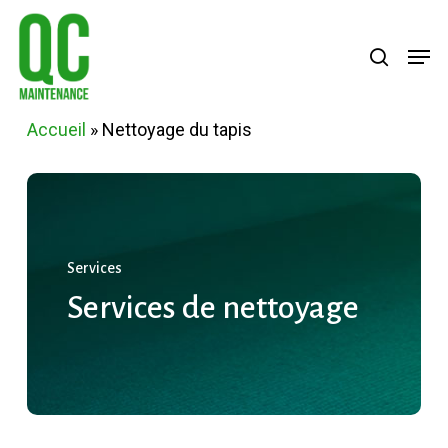
Skip
Menu
search
Men
to
main
content
Accueil
»
Nettoyage du tapis
Services
Services
de
nettoyage