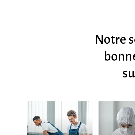
Notre
s
bonn
su