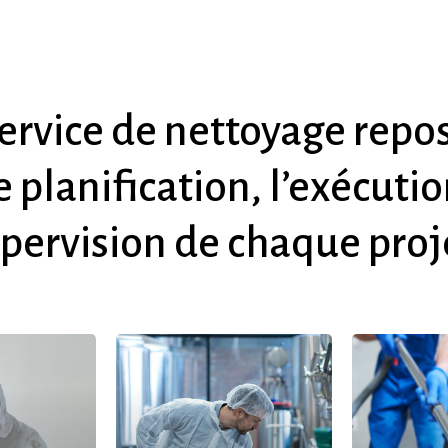
ervice
de
nettoyage
repo
e
planification,
l’exécuti
pervision
de
chaque
proj