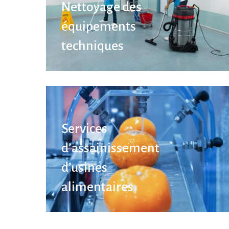
Nettoyage des
équipements
techniques
Services
d’assainissement
d’usines
alimentaires