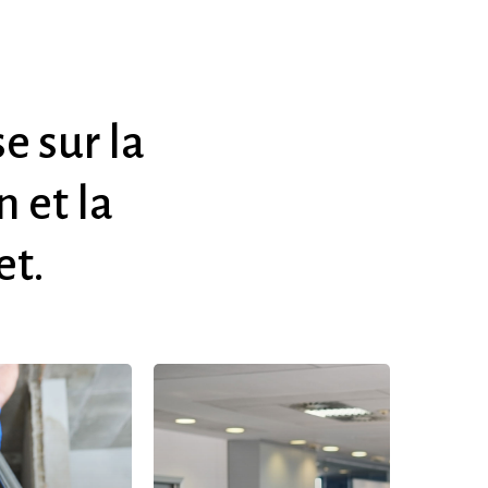
se
sur
la
on
et
la
et.