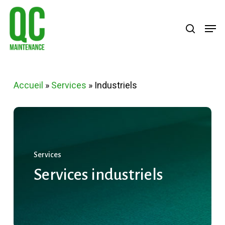
Skip
Menu
search
Men
to
main
content
Accueil
»
Services
»
Industriels
Services
Services
industriels